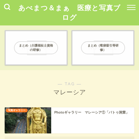
あべまつ＆まぁ 医療と写真ブ
ログ
まとめ（介護福祉士資格
まとめ（喀痰吸引等研
の研修）
修）
― TAG ―
マレーシア
写真ギャラリー
Photoギャラリー マレーシア①「バトゥ洞窟」