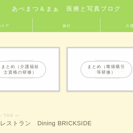
あべまつ＆まぁ 医療と写真ブログ
的ケア
旅行
介
まとめ（介護福祉
まとめ（喀痰吸引
士資格の研修）
等研修）
― TAG ―
ラン Dining BRICKSIDE