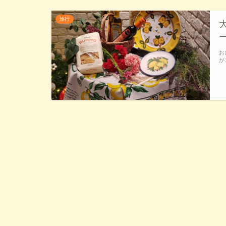
旅行
お
が