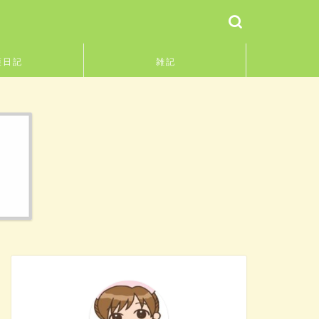
護日記
雑記