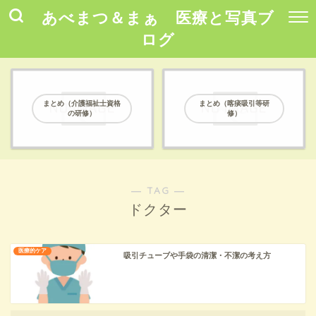
あべまつ＆まぁ 医療と写真ブ
ログ
まとめ（介護福祉士資格
まとめ（喀痰吸引等研
の研修）
修）
― TAG ―
ドクター
医療的ケア
吸引チューブや手袋の清潔・不潔の考え方