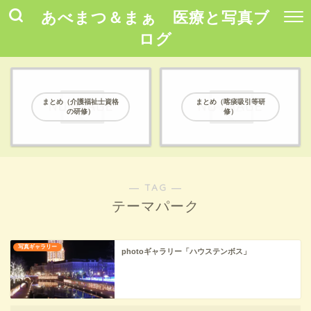
あべまつ＆まぁ 医療と写真ブ
ログ
まとめ（介護福祉士資格
まとめ（喀痰吸引等研
の研修）
修）
― TAG ―
テーマパーク
写真ギャラリー
photoギャラリー「ハウステンボス」