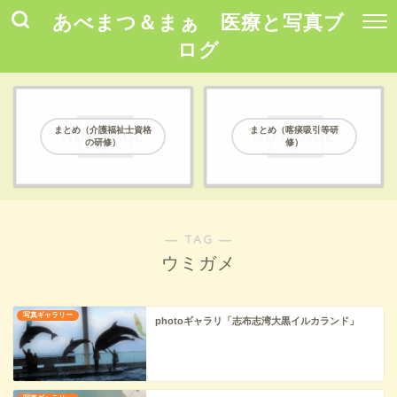
あべまつ＆まぁ 医療と写真ブ
ログ
まとめ（介護福祉士資格
まとめ（喀痰吸引等研
の研修）
修）
― TAG ―
ウミガメ
写真ギャラリー
photoギャラリ「志布志湾大黒イルカランド」