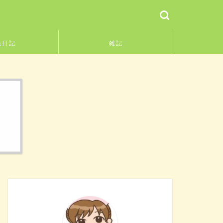
護日記
雑記