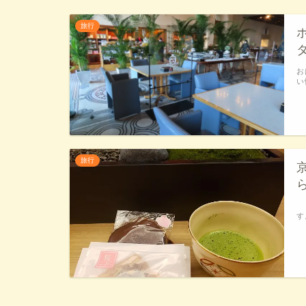
旅行
お
い
旅行
（
す