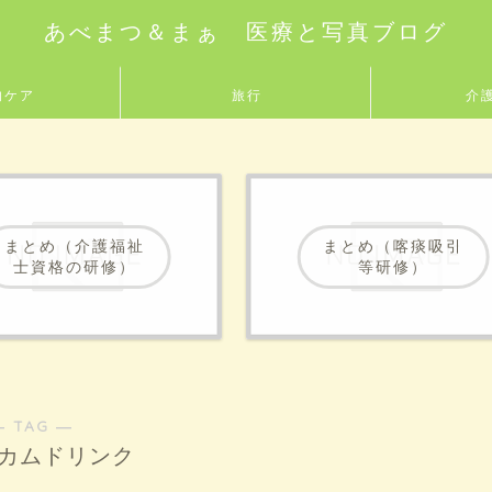
あべまつ＆まぁ 医療と写真ブログ
的ケア
旅行
介
まとめ（介護福祉
まとめ（喀痰吸引
士資格の研修）
等研修）
― TAG ―
カムドリンク