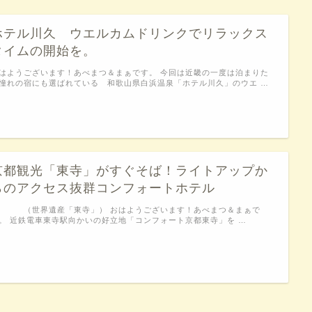
ホテル川久 ウエルカムドリンクでリラックス
タイムの開始を。
はようございます！あべまつ＆まぁです。 今回は近畿の一度は泊まりた
憧れの宿にも選ばれている 和歌山県白浜温泉「ホテル川久」のウエ …
京都観光「東寺」がすぐそば！ライトアップか
らのアクセス抜群コンフォートホテル
世界遺産「東寺」） おはようございます！あべまつ＆まぁで
。 近鉄電車東寺駅向かいの好立地「コンフォート京都東寺」を …