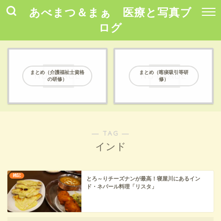
あべまつ＆まぁ 医療と写真ブ
ログ
まとめ（介護福祉士資格
まとめ（喀痰吸引等研
の研修）
修）
― TAG ―
インド
雑記
とろ～りチーズナンが最高！寝屋川にあるイン
ド・ネパール料理「リスタ」