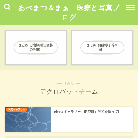
あべまつ＆まぁ 医療と写真ブ
ログ
まとめ（介護福祉士資格
まとめ（喀痰吸引等研
の研修）
修）
― TAG ―
アクロバットチーム
写真ギャラリー
photoギャラリー「航空祭」平和を祈って!