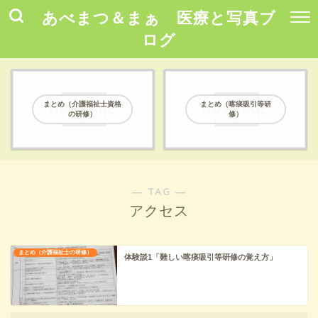
あべまつ＆まぁ 医療と写真ブ
ログ
まとめ（介護福祉士資格
まとめ（喀痰吸引等研
の研修）
修）
― TAG ―
アクセス
まとめ（介護福祉士の研修）
体験談1「難しい喀痰吸引等研修の覚え方」