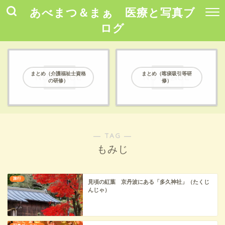
あべまつ＆まぁ 医療と写真ブ
ログ
まとめ（介護福祉士資格
まとめ（喀痰吸引等研
の研修）
修）
― TAG ―
もみじ
旅行
見頃の紅葉 京丹波にある「多久神社」（たくじ
んじゃ）