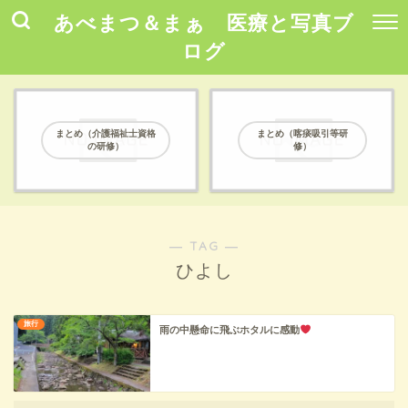
あべまつ＆まぁ 医療と写真ブ
ログ
まとめ（介護福祉士資格
まとめ（喀痰吸引等研
の研修）
修）
― TAG ―
ひよし
旅行
雨の中懸命に飛ぶホタルに感動