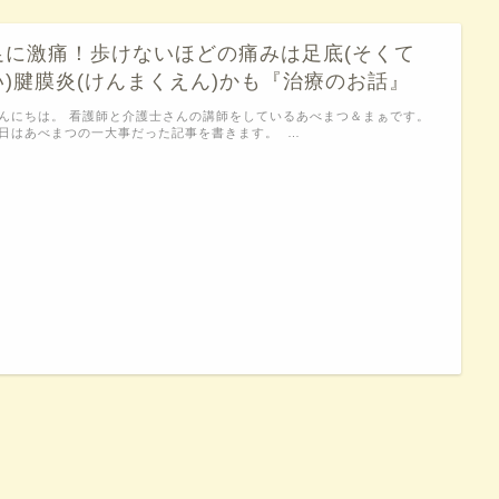
足に激痛！歩けないほどの痛みは足底(そくて
い)腱膜炎(けんまくえん)かも『治療のお話』
んにちは。 看護師と介護士さんの講師をしているあべまつ＆まぁです。
日はあべまつの一大事だった記事を書きます。 …