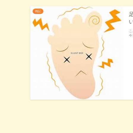
雑記
こ
今