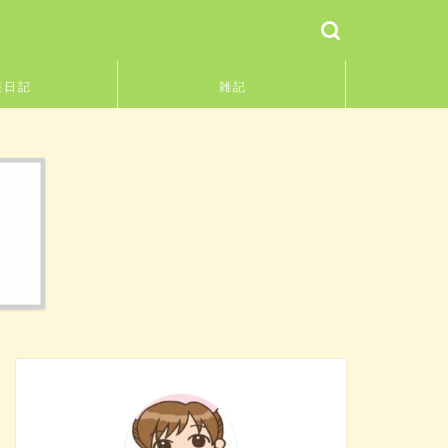
護日記
雑記