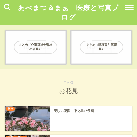
あべまつ＆まぁ 医療と写真ブ
ログ
まとめ（介護福祉士資格
まとめ（喀痰吸引等研
の研修）
修）
― TAG ―
お花見
旅行
美しい花園 中之島バラ園