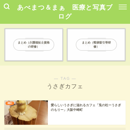
あべまつ＆まぁ 医療と写真ブ
ログ
まとめ（介護福祉士資格
まとめ（喀痰吸引等研
の研修）
修）
― TAG ―
うさぎカフェ
雑記
愛らしいうさぎに溢れるカフェ「兎の杜ーうさぎ
のもりー」大阪中崎町