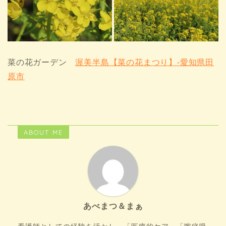
菜の花ガーデン
渥美半島【菜の花まつり】-愛知県田
原市
ABOUT ME
あべまつ＆まぁ