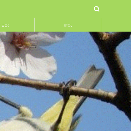
護日記
雑記