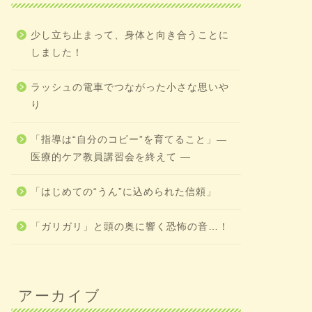
いつもお世話になってい
を始めることを提案い
少し立ち止まって、身体と向き合うことに
「虹の向こう 医療・介
しました！
ラッシュの電車でつながった小さな思いや
り
まとめ（介護福祉士の研修）
①経管栄養の
覚え方
「指導は“自分のコピー”を育てること」―
シンプルな吸引の手順
医療的ケア教員講習会を終えて ―
ますね。たくさんの方
す。 準備1，医師の指
「はじめての“うん”に込められた信頼」
「ガリガリ」と頭の奥に響く恐怖の音…！
まとめ（介護福祉士の研修）
②経管栄養の
な覚え方
アーカイブ
今回も声に出して手を
番 医師の指示書準備1