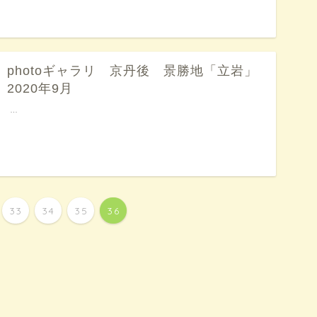
photoギャラリ 京丹後 景勝地「立岩」
2020年9月
…
33
34
35
36