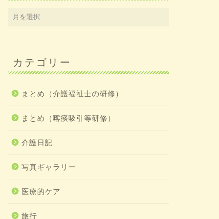
5，注入準備6， …
まとめ（介護福祉士の研修）
②吸引の手順
カテゴリー
え方
もっと短くシンプルに
てください。 1、指示
まとめ（介護福祉士の研修）
5、説明6、環境と姿勢
まとめ（喀痰吸引等研修）
介護日記
まとめ（介護福祉士の研修）
①吸引の手順
方
写真ギャラリー
今回は吸引の手順が覚
で覚えてみてください
医療的ケア
エストをいただきまし
を …
旅行