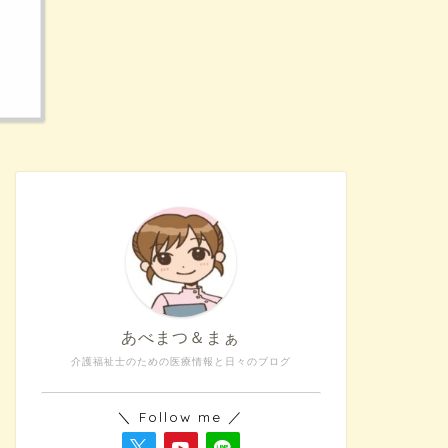
医療的ケア
「指導は“自分
医療的ケア教
あべまつ＆まぁ
昨日は「医療的ケア教
介護士さんとのかかわ
介護福祉士のための医療情報と日々のブログ
ど、多くの共感をいた 
＼ Follow me ／