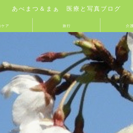
あべまつ＆まぁ 医療と写真ブログ
的ケア
旅行
介