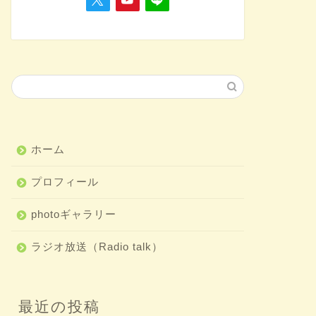
まとめ（介護福祉士の研修）
③経管栄養の
声掛け
手技、観察項目、声掛
順書手技・声かけ１指
指示
ホーム
医療的ケア
③吸引の手順
掛け
プロフィール
手技、観察項目、声掛
順手技・声かけ１指示
photoギャラリー
しました」３物品確認
ラジオ放送（Radio talk）
医療的ケア
「ついに始動！
最近の投稿
設