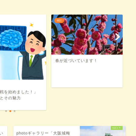
雑記
雑
春が近づいています！
愛
「
阪
戦を始めました！」
とその魅力
い
photoギャラリー「大阪城梅