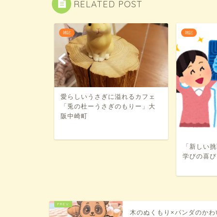
RELATED POST
雑記
雑記
！
愛らしいうさぎに溢れるカフェ
「兎の杜ーうさぎのもりー」大
阪中崎町
「新しい挑
学びの喜び
木のぬくもり×パンダのかわ