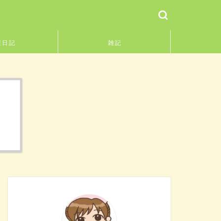
護日記
雑記