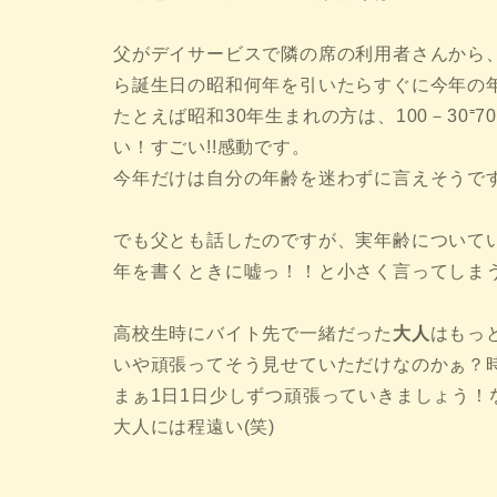
父がデイサービスで隣の席の利用者さんから、
ら誕生日の昭和何年を引いたらすぐに今年の
たとえば昭和30年生まれの方は、100－30⁼
い！すごい!!感動です。
今年だけは自分の年齢を迷わずに言えそうで
でも父とも話したのですが、実年齢についてい
年を書くときに嘘っ！！と小さく言ってしまう
高校生時にバイト先で一緒だった
大人
はもっ
いや頑張ってそう見せていただけなのかぁ？
まぁ1日1日少しずつ頑張っていきましょう！
大人には程遠い(笑)