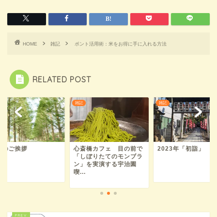
HOME
雑記
ポント活用術：米をお得に手に入れる方法
RELATED POST
雑記
雑記
末のご挨拶
心斎橋カフェ 目の前で
2023年「初詣」
「しぼりたてのモンブラ
ン」を実演する宇治園
喫...