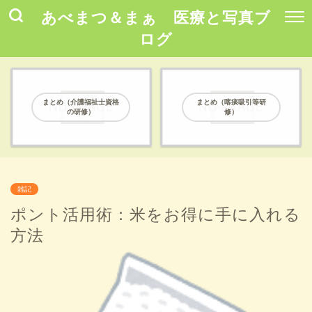
あべまつ＆まぁ 医療と写真ブ
ログ
まとめ（介護福祉士資格
まとめ（喀痰吸引等研
の研修）
修）
雑記
ポント活用術：米をお得に手に入れる
方法