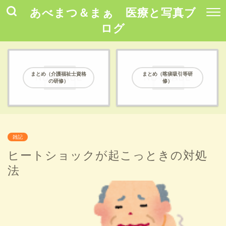
あべまつ＆まぁ 医療と写真ブ
ログ
まとめ（介護福祉士資格
まとめ（喀痰吸引等研
の研修）
修）
雑記
ヒートショックが起こっときの対処
法