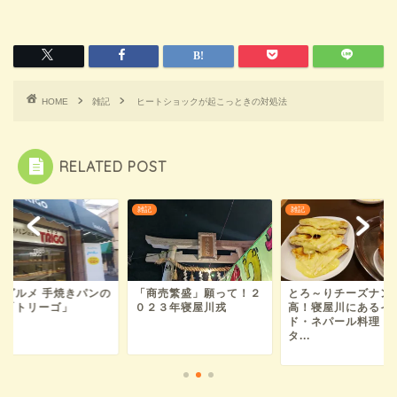
HOME
雑記
ヒートショックが起こっときの対処法
RELATED POST
雑記
雑記
崎グルメ 手焼きパンの
「商売繁盛」願って！２
とろ～りチーズナン
店「トリーゴ」
０２３年寝屋川戎
高！寝屋川にあるイ
ド・ネパール料理「
タ...